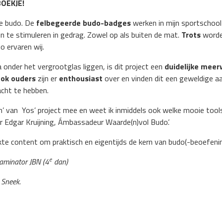
OEKJE!
le budo. De
felbegeerde budo-badges
werken in mijn sportschoo
n te stimuleren in gedrag. Zowel op als buiten de mat.
Trots
worde
 ervaren wij.
a onder het vergrootglas liggen, is dit project een
duidelijke mee
ok ouders
zijn er
enthousiast
over en vinden dit een geweldige aa
acht te hebben.
ken’ van Yos’ project mee en weet ik inmiddels ook welke mooie tools
r Edgar Kruijning, Ámbassadeur Waarde(n)vol Budo’.
ikte content om praktisch en eigentijds de kern van budo(-beoefeni
e
xaminator JBN (4
dan)
 Sneek.