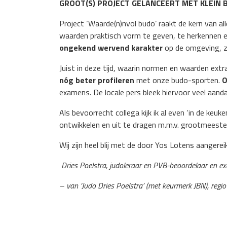
GROOT(S) PROJECT GELANCEERT MET KLEIN B
Project ‘Waarde(n)nvol budo’ raakt de kern van al
waarden praktisch vorm te geven, te herkennen e
ongekend wervend karakter
op de omgeving, zo
Juist in deze tijd, waarin normen en waarden extr
n
óg beter profileren
met onze budo-sporten.
O
examens. De locale pers bleek hiervoor veel aand
Als bevoorrecht collega kijk ik al even ‘in de keu
ontwikkelen en uit te dragen m.m.v. grootmeeste
Wij zijn heel blij met de door Yos Lotens aangere
Dries Poelstra, judoleraar en PVB-beoordelaar en e
– van ‘Judo Dries Poelstra’ (met keurmerk JBN), regio