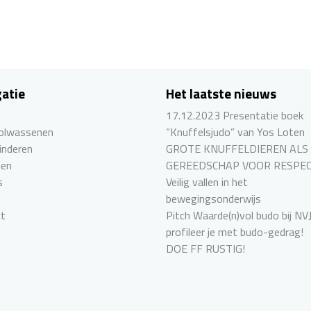
atie
Het laatste nieuws
17.12.2023 Presentatie boek
Volwassenen
“Knuffelsjudo” van Yos Loten
inderen
GROTE KNUFFELDIEREN ALS
len
GEREEDSCHAP VOOR RESPE
s
Veilig vallen in het
bewegingsonderwijs
ct
Pitch Waarde(n)vol budo bij NV
profileer je met budo-gedrag!
DOE FF RUSTIG!