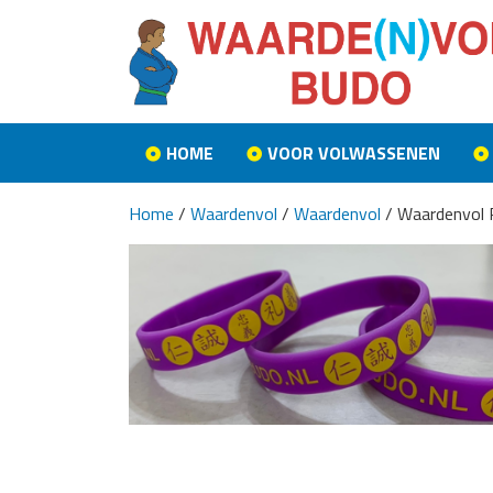
HOME
VOOR VOLWASSENEN
Home
/
Waardenvol
/
Waardenvol
/ Waardenvol 