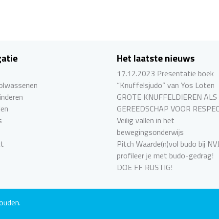
heeft
meerdere
variaties.
Deze
optie
atie
Het laatste nieuws
kan
17.12.2023 Presentatie boek
gekozen
Volwassenen
“Knuffelsjudo” van Yos Loten
worden
inderen
GROTE KNUFFELDIEREN ALS
op
len
GEREEDSCHAP VOOR RESPE
de
s
Veilig vallen in het
productpagina
bewegingsonderwijs
ct
Pitch Waarde(n)vol budo bij NV
profileer je met budo-gedrag!
DOE FF RUSTIG!
ouden.