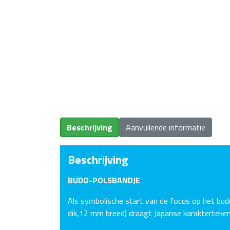
Beschrijving
Aanvullende informatie
Beschrijving
BUDO-POLSBANDJE
Als symbolische start van de focus op het bud
dik,12 mm breed) draagt Japanse karakterteken