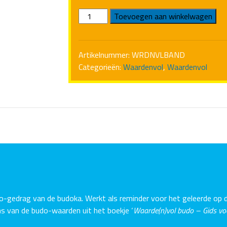
Waardenvol
Toevoegen aan winkelwagen
Polsbandje
aantal
Artikelnummer:
WRDNVLBAND
Categorieën:
Waardenvol
,
Waardenvol
o-gedrag van de budoka. Werkt als reminder voor het geleerde op 
s van de budo-waarden uit het boekje ‘
Waarde(n)vol budo – Gids vo