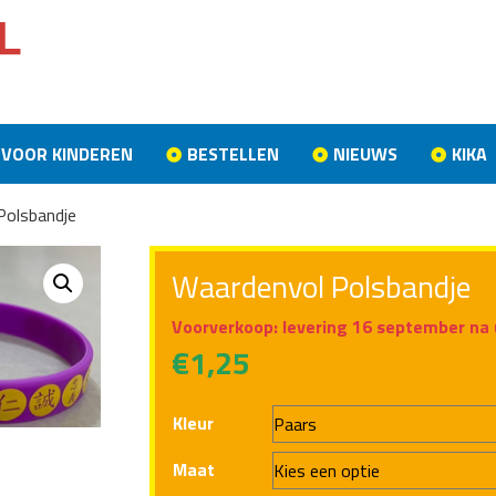
VOOR KINDEREN
BESTELLEN
NIEUWS
KIKA
Polsbandje
Waardenvol Polsbandje
Voorverkoop: levering 16 september na 
€
1,25
Kleur
Maat