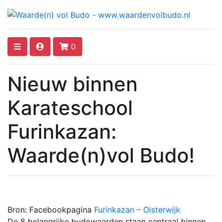
0
Nieuw binnen
Karateschool
Furinkazan:
Waarde(n)vol Budo!
Bron: Facebookpagina
Furinkazan – Oisterwijk
De 8 belangrijke budowaarden staan centraal binnen