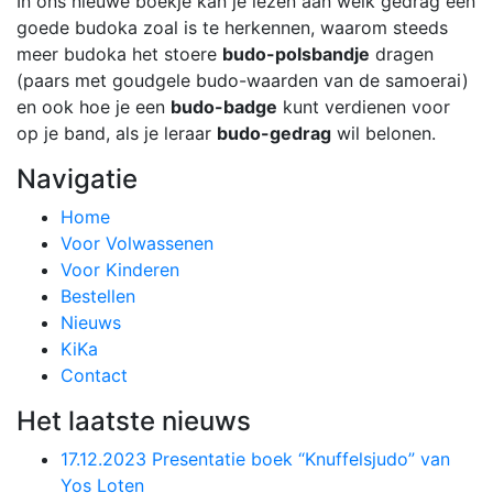
In ons nieuwe boekje kan je lezen aan welk gedrag een
goede budoka zoal is te herkennen, waarom steeds
meer budoka het stoere
budo-polsbandje
dragen
(paars met goudgele budo-waarden van de samoerai)
en ook hoe je een
budo-badge
kunt verdienen voor
op je band, als je leraar
budo-gedrag
wil belonen.
Navigatie
Home
Voor Volwassenen
Voor Kinderen
Bestellen
Nieuws
KiKa
Contact
Het laatste nieuws
17.12.2023 Presentatie boek “Knuffelsjudo” van
Yos Loten