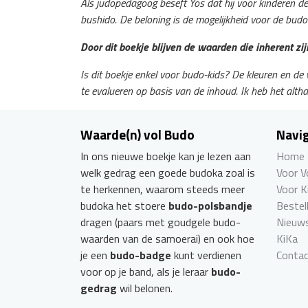
Als judopedagoog beseft Yos dat hij voor kinderen d
bushido. De beloning is de mogelijkheid voor de bud
Door dit boekje blijven de waarden die inherent z
Is dit boekje enkel voor budo-kids? De kleuren en de
te evalueren op basis van de inhoud. Ik heb het altha
Waarde(n) vol Budo
Navig
In ons nieuwe boekje kan je lezen aan
Home
welk gedrag een goede budoka zoal is
Voor 
te herkennen, waarom steeds meer
Voor K
budoka het stoere
budo-polsbandje
Bestel
dragen (paars met goudgele budo-
Nieuw
waarden van de samoerai) en ook hoe
KiKa
je een
budo-badge
kunt verdienen
Conta
voor op je band, als je leraar
budo-
gedrag
wil belonen.