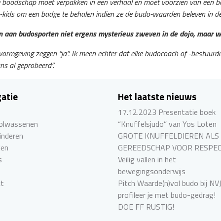
e boodschap moet verpakken in een verhaal en moet voorzien van een be
o-kids om een badge te behalen indien ze de budo-waarden beleven in de
ijn aan budosporten niet ergens mysterieus zweven in de dojo, maar w
 vormgeving zeggen “ja”. Ik meen echter dat elke budocoach of -bestuurd
ns al geprobeerd”.
atie
Het laatste nieuws
17.12.2023 Presentatie boek
Volwassenen
“Knuffelsjudo” van Yos Loten
inderen
GROTE KNUFFELDIEREN ALS
len
GEREEDSCHAP VOOR RESPE
s
Veilig vallen in het
bewegingsonderwijs
ct
Pitch Waarde(n)vol budo bij NV
profileer je met budo-gedrag!
DOE FF RUSTIG!