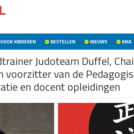
VOOR KINDEREN
BESTELLEN
NIEUWS
KIKA
fdtrainer Judoteam Duffel, Cha
en voorzitter van de Pedagog
atie en docent opleidingen