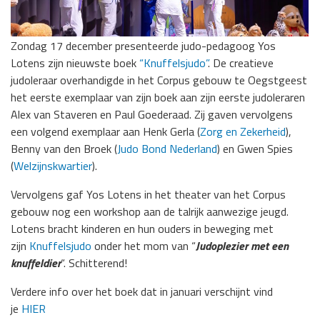
Zondag 17 december presenteerde judo-pedagoog Yos
Lotens zijn nieuwste boek
“Knuffelsjudo”
. De creatieve
judoleraar overhandigde in het Corpus gebouw te Oegstgeest
het eerste exemplaar van zijn boek aan zijn eerste judoleraren
Alex van Staveren en Paul Goederaad. Zij gaven vervolgens
een volgend exemplaar aan Henk Gerla (
Zorg en Zekerheid
),
Benny van den Broek (
Judo Bond Nederland
) en Gwen Spies
(
Welzijnskwartier
).
Vervolgens gaf Yos Lotens in het theater van het Corpus
gebouw nog een workshop aan de talrijk aanwezige jeugd.
Lotens bracht kinderen en hun ouders in beweging met
zijn
Knuffelsjudo
onder het mom van “
Judoplezier met een
knuffeldier
“. Schitterend!
Verdere info over het boek dat in januari verschijnt vind
je
HIER