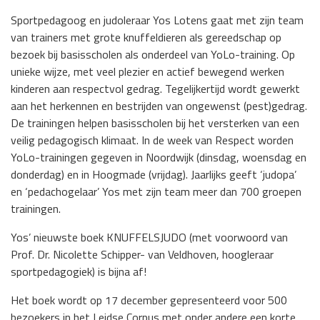
Sportpedagoog en judoleraar Yos Lotens gaat met zijn team
van trainers met grote knuffeldieren als gereedschap op
bezoek bij basisscholen als onderdeel van YoLo-training. Op
unieke wijze, met veel plezier en actief bewegend werken
kinderen aan respectvol gedrag. Tegelijkertijd wordt gewerkt
aan het herkennen en bestrijden van ongewenst (pest)gedrag.
De trainingen helpen basisscholen bij het versterken van een
veilig pedagogisch klimaat. In de week van Respect worden
YoLo-trainingen gegeven in Noordwijk (dinsdag, woensdag en
donderdag) en in Hoogmade (vrijdag). Jaarlijks geeft ‘judopa’
en ‘pedachogelaar’ Yos met zijn team meer dan 700 groepen
trainingen.
Yos’ nieuwste boek KNUFFELSJUDO (met voorwoord van
Prof. Dr. Nicolette Schipper- van Veldhoven, hoogleraar
sportpedagogiek) is bijna af!
Het boek wordt op 17 december gepresenteerd voor 500
bezoekers in het Leidse Corpus met onder andere een korte