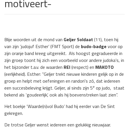
motiveert-
Blije woorden uit de mond van
Geljer Soldaat
(11), toen hij
van zijn ‘judojuf Esther’ (FMT Sport) de
budo-badge
voor op
zijn oranje band kreeg uitgereikt. Als hoogst gegradueerde in
zijn groep toont hij zich een voorbeeld voor andere judoka’s, in
het bijzonder t.a.v. de waarden
REI
(respect) en
MAKOTO
(eerlijkheid). Esther: ”Geljer trekt nieuwe kinderen gelijk op in de
groep en helpt met oefeningen en randori’s zó, dat iedereen
e
een succesbeleving krijgt. Geljer, al sinds zijn 5
op judo, staat
bekend als ‘goudeerlijk’, ook als hij boevenstreken laat zien”.
Het boekje ‘Waarde(n)vol Budo’ had hij eerder van De Sint
gekregen.
De trotse Geljer wenst iedereen een gelukkig nieuwjaar.