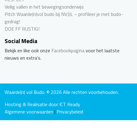
Veilig vallen in het bewegingsonderwijs
Pitch Waarde(n)vol budo bij NVJJL – profileer je met budo-
gedrag!
DOE FF RUSTIG!
Social Media
Bekijk en like ook onze
Facebookpagina
voor het laatste
nieuws en extra’s.
Waarde(n) vol Budo. © 2026 Alle rechten voorbehouden.
Hosting & Realisatie door ICT Ready
Algemene voorwaarden
|
Privacybeleid