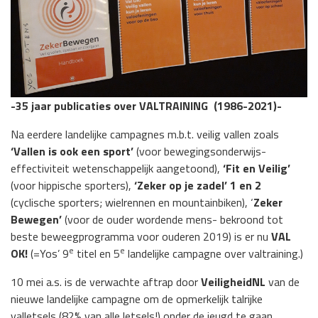
-35 jaar publicaties over VALTRAINING (1986-2021)-
Na eerdere landelijke campagnes m.b.t. veilig vallen zoals
‘Vallen is ook een sport’
(voor bewegingsonderwijs-
effectiviteit wetenschappelijk aangetoond),
‘Fit en Veilig’
(voor hippische sporters),
‘Zeker op je zadel’
1 en 2
(cyclische sporters; wielrennen en mountainbiken), ‘
Zeker
Bewegen’
(voor de ouder wordende mens- bekroond tot
beste beweegprogramma voor ouderen 2019) is er nu
VAL
e
e
OK!
(=Yos’ 9
titel en 5
landelijke campagne over valtraining.)
10 mei a.s. is de verwachte aftrap door
VeiligheidNL
van de
nieuwe landelijke campagne om de opmerkelijk talrijke
valletsels (82% van alle letsels!) onder de jeugd te gaan