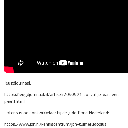
Jeugdjournaal:
https://jeugdjournaal.nl/artikel/2090971-zo-val-je-van-een-
paard.html
Lotens is ook ontwikkelaar bij de Judo Bond Nederland:
https://www.jbn.nl/kenniscentrum/jbn-tuimeljudoplus