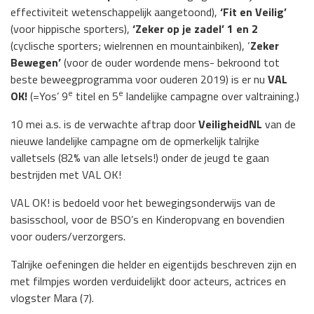
effectiviteit wetenschappelijk aangetoond),
‘Fit en Veilig’
(voor hippische sporters),
‘Zeker op je zadel’
1 en 2
(cyclische sporters; wielrennen en mountainbiken), ‘
Zeker
Bewegen’
(voor de ouder wordende mens- bekroond tot
beste beweegprogramma voor ouderen 2019) is er nu
VAL
e
e
OK!
(=Yos’ 9
titel en 5
landelijke campagne over valtraining.)
10 mei a.s. is de verwachte aftrap door
VeiligheidNL
van de
nieuwe landelijke campagne om de opmerkelijk talrijke
valletsels (82% van alle letsels!) onder de jeugd te gaan
bestrijden met VAL OK!
VAL OK! is bedoeld voor het bewegingsonderwijs van de
basisschool, voor de BSO’s en Kinderopvang en bovendien
voor ouders/verzorgers.
Talrijke oefeningen die helder en eigentijds beschreven zijn en
met filmpjes worden verduidelijkt door acteurs, actrices en
vlogster Mara (7).